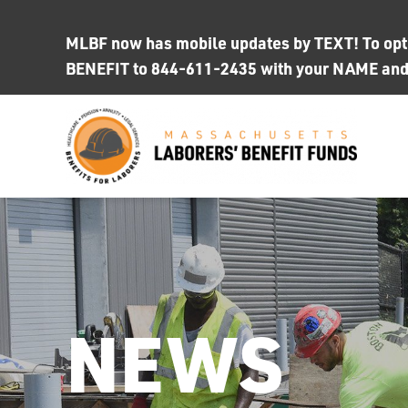
Skip
to
MLBF now has mobile updates by TEXT! To opt i
content
BENEFIT to 844-611-2435 with your NAME an
NEWS