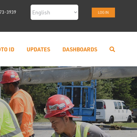
73-3939
LOG IN
TO ID
UPDATES
DASHBOARDS