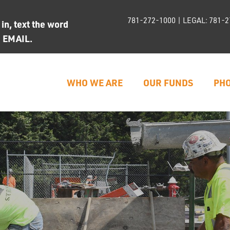
781-272-1000
| LEGAL:
781-2
n, text the word
d EMAIL.
WHO WE ARE
OUR FUNDS
PHO