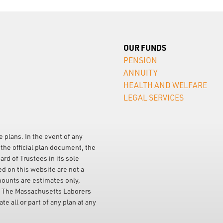
OUR FUNDS
PENSION
ANNUITY
HEALTH AND WELFARE
LEGAL SERVICES
e plans. In the event of any
the official plan document, the
ard of Trustees in its sole
ed on this website are not a
mounts are estimates only,
. The Massachusetts Laborers
e all or part of any plan at any