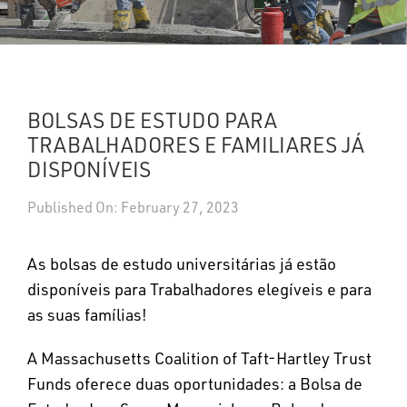
UPDATES
DASHBOARDS
BOLSAS DE ESTUDO PARA
Search
TRABALHADORES E FAMILIARES JÁ
DISPONÍVEIS
Published On: February 27, 2023
As bolsas de estudo universitárias já estão
disponíveis para Trabalhadores elegíveis e para
as suas famílias!
A Massachusetts Coalition of Taft-Hartley Trust
Funds oferece duas oportunidades: a Bolsa de