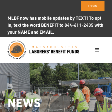
Skip
LOG IN
to
content
MLBF now has mobile updates by TEXT! To opt
in, text the word BENEFIT to 844-611-2435 with
your NAME and EMAIL.
Toggle
Navigati
WHO WE ARE
OUR FUNDS
Photo ID
NEWS