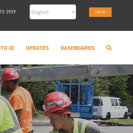
73-3939
LOG IN
TO ID
UPDATES
DASHBOARDS