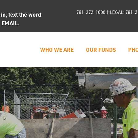
781-272-1000
| LEGAL:
781-2
n, text the word
d EMAIL.
WHO WE ARE
OUR FUNDS
PHO