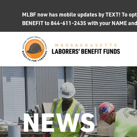
Skip
to
MLBF now has mobile updates by TEXT! To opt i
content
BENEFIT to 844-611-2435 with your NAME an
NEWS