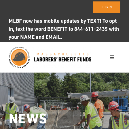
Skip
LOG IN
to
content
MLBF now has mobile updates by TEXT! To opt
in, text the word BENEFIT to 844-611-2435 with
your NAME and EMAIL.
Toggle
Navigati
WHO WE ARE
OUR FUNDS
Photo ID
NEWS