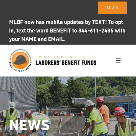
Skip
LOG IN
to
content
MLBF now has mobile updates by TEXT! To opt
in, text the word BENEFIT to 844-611-2435 with
your NAME and EMAIL.
Toggle
Navigati
WHO WE ARE
OUR FUNDS
Photo ID
NEWS