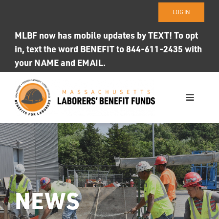
Skip
LOG IN
to
content
MLBF now has mobile updates by TEXT! To opt
in, text the word BENEFIT to 844-611-2435 with
your NAME and EMAIL.
Toggle
Navigati
WHO WE ARE
OUR FUNDS
Photo ID
NEWS