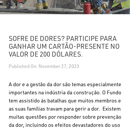
UPDATES
DASHBOARDS
SOFRE DE DORES? PARTICIPE PARA
Search
GANHAR UM CARTÃO-PRESENTE NO
VALOR DE 200 DÓLARES.
Published On: November 27, 2023
A dor e a gestão da dor são temas especialmente
importantes na indústria da construção. O Fundo
tem assistido às batalhas que muitos membros e
as suas famílias travam para gerir a dor. Existem
muitas questões por responder sobre prevenção
da dor, incluindo os efeitos devastadores do uso