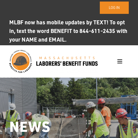
Skip
LOG IN
to
content
MLBF now has mobile updates by TEXT! To opt
in, text the word BENEFIT to 844-611-2435 with
your NAME and EMAIL.
Toggle
Navigati
WHO WE ARE
OUR FUNDS
Photo ID
NEWS