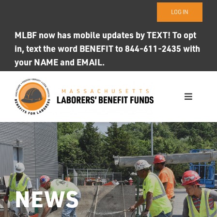
Skip
LOG IN
to
content
MLBF now has mobile updates by TEXT! To opt
in, text the word BENEFIT to 844-611-2435 with
your NAME and EMAIL.
Toggle
Navigati
WHO WE ARE
OUR FUNDS
Photo ID
NEWS